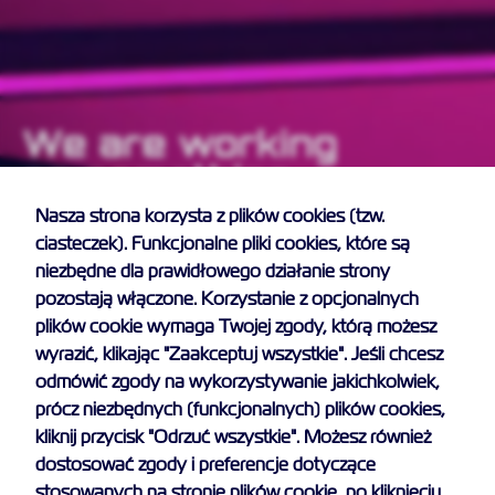
Rozwiń
We are working
Zawsze
Niezbędne
aktywne
on something
Preferencje
Nieaktywne
special
Nasza strona korzysta z plików cookies (tzw.
ciasteczek). Funkcjonalne pliki cookies, które są
Analityka
Nieaktywne
with a big commitment!
niezbędne dla prawidłowego działanie strony
Marketing
Nieaktywne
pozostają włączone. Korzystanie z opcjonalnych
plików cookie wymaga Twojej zgody, którą możesz
wyrazić, klikając "Zaakceptuj wszystkie". Jeśli chcesz
odmówić zgody na wykorzystywanie jakichkolwiek,
Zapisz wybrane i zamknij
prócz niezbędnych (funkcjonalnych) plików cookies,
kliknij przycisk "Odrzuć wszystkie". Możesz również
Zaakceptuj wszystkie
dostosować zgody i preferencje dotyczące
stosowanych na stronie plików cookie, po kliknięciu